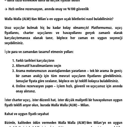
✈️ Hızlı online rezervasyon, anında onay ve %100 güvenlik
Walla Walla (ALW)'dan Milan'a en uygun uçak biletlerini nasıl bulabilirsiniz?
Ucuz uçuşlar bulmak hiç bu kadar kolay olmamıştı! Platformumuz, uçuş
fiyatlarını, charter uçuşlarını ve havayollarını gerçek zamanlı olarak
karşılaştırmanıza olanak tanır, böylece her zaman en uygun seçeneği
seçebilirsiniz.
İşte para ve zamandan tasarruf etmenin yolları:
Farklı tarihleri karşılaştırın
Alternatif havalimanlarını seçin
Arama motorumuzun avantajlarından yararlanın – tek bir arama ile geniş
bir zaman aralığı için tüm mevcut uçuşların fiyatlarını görebilirsiniz.
Sonuçlar fiyata göre sıralanır, böylece en iyi teklifi kolayca bulabilirsiniz.
Online rezervasyon yapın – işlem hızlı, güvenli ve uçuşunuz için anında
onay alırsınız.
İster charter uçuş, ister düzenli hat, ister düşük maliyetli bir havayolunun uygun
fiyatlı teklifi arıyor olun, burada Walla Walla (ALW) – Milan.
Rahat ve uygun fiyatlı seyahat
Bizimle, kaliteden ödün vermeden Walla Walla (ALW)'den Milan'ye en uygun