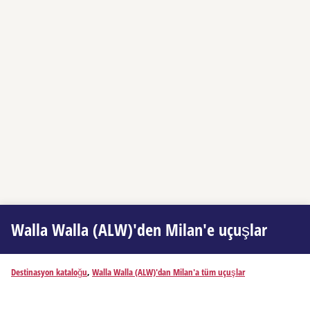
Walla Walla (ALW)'den Milan'e uçuşlar
Destinasyon kataloğu
,
Walla Walla (ALW)'dan Milan'a tüm uçuşlar