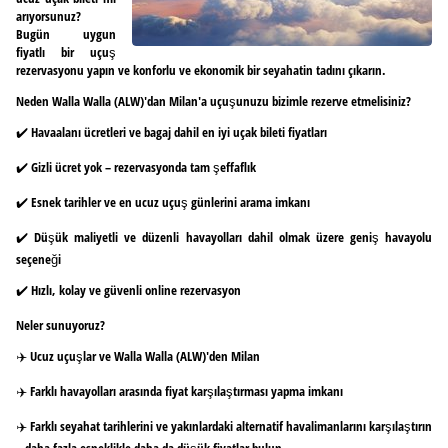
arıyorsunuz?
Bugün uygun
fiyatlı bir uçuş
rezervasyonu yapın ve konforlu ve ekonomik bir seyahatin tadını çıkarın.
Neden Walla Walla (ALW)'dan Milan'a uçuşunuzu bizimle rezerve etmelisiniz?
✔️ Havaalanı ücretleri ve bagaj dahil en iyi uçak bileti fiyatları
✔️ Gizli ücret yok – rezervasyonda tam şeffaflık
✔️ Esnek tarihler ve en ucuz uçuş günlerini arama imkanı
✔️ Düşük maliyetli ve düzenli havayolları dahil olmak üzere geniş havayolu
seçeneği
✔️ Hızlı, kolay ve güvenli online rezervasyon
Neler sunuyoruz?
✈️ Ucuz uçuşlar ve Walla Walla (ALW)'den Milan
✈️ Farklı havayolları arasında fiyat karşılaştırması yapma imkanı
✈️ Farklı seyahat tarihlerini ve yakınlardaki alternatif havalimanlarını karşılaştırın
– daha fazla esneklikle daha da düşük fiyatlar bulun