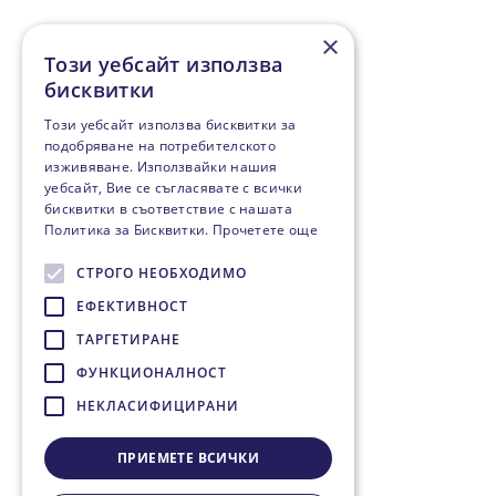
×
Този уебсайт използва
бисквитки
Този уебсайт използва бисквитки за
подобряване на потребителското
изживяване. Използвайки нашия
уебсайт, Вие се съгласявате с всички
бисквитки в съответствие с нашата
Политика за Бисквитки.
Прочетете още
СТРОГО НЕОБХОДИМО
ЕФЕКТИВНОСТ
ТАРГЕТИРАНЕ
ФУНКЦИОНАЛНОСТ
НЕКЛАСИФИЦИРАНИ
ПРИЕМЕТЕ ВСИЧКИ