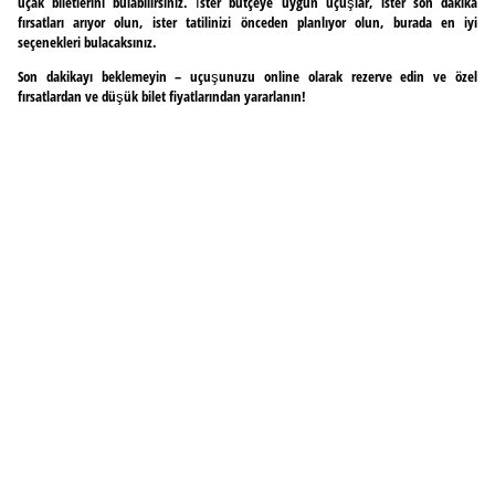
uçak biletlerini bulabilirsiniz. İster bütçeye uygun uçuşlar, ister son dakika
fırsatları arıyor olun, ister tatilinizi önceden planlıyor olun, burada en iyi
seçenekleri bulacaksınız.
Son dakikayı beklemeyin – uçuşunuzu online olarak rezerve edin ve özel
fırsatlardan ve düşük bilet fiyatlarından yararlanın!