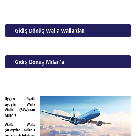
Gidiş Dönüş Walla Walla'dan
Gidiş Dönüş Milan'a
Uygun fiyatlı
uçuşlar Walla
Walla (ALW)'dan
Milan'a
Walla Walla
(ALW)'dan Milan'a
ucuz uçak bileti mi